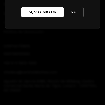
RESTÓ
SÍ, SOY MAYOR
NO
QUIENES SOMOS
CONTACTO
Política de Devolución
CONTACTÁNOS
5491159151000
+54 9 11 5915 1000
vinoteca@centraldevinos.com
Agustín M. Garcia 6385, Rincón de Milberg, Centro
Comercial Santa Maria de Tigre, Local A - CENTRAL
DE VINOS