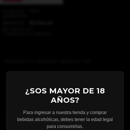
Huamaní - Pisco
Quebranta
$63.900,01
$57.510,00
$51.759,00
con
Transferencia o depósito
SUSCRIBITE A NUESTRO NEWSLETTER
¿SOS MAYOR DE 18
AÑOS?
Para ingresar a nuestra tienda y comprar
CATEGORÍAS
bebidas alcohólicas, debes tener la edad legal
TIENDA ONLINE
para consumirlas.