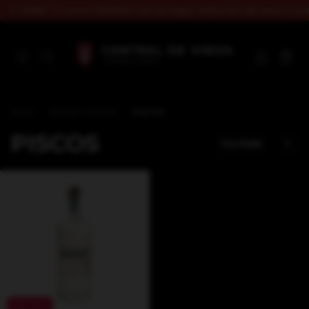
🍷 ARMÁ TU CAJA VARIADA con la mejor selección de vinos y prec
0
Inicio
.
ESPIRITUOSAS
.
PISCOS
PISCOS
FILTRAR
10
%
OFF