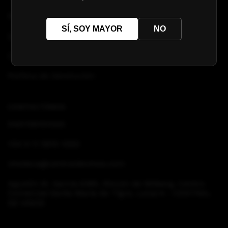
RESTÓ
SÍ, SOY MAYOR
NO
QUIENES SOMOS
CONTACTO
Política de Devolución
CONTACTÁNOS
5491159151000
+54 9 11 5915 1000
vinoteca@centraldevinos.com
Agustín M. Garcia 6385, Rincón de Milberg, Centro
Comercial Santa Maria de Tigre, Local A - CENTRAL
DE VINOS