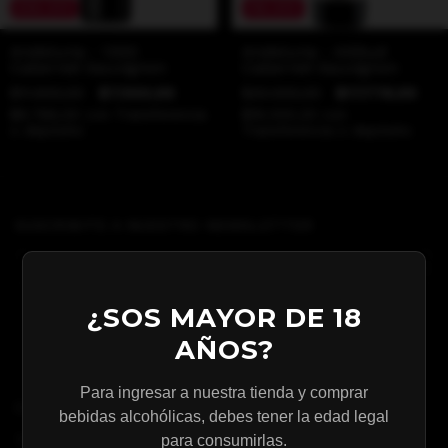
35
%
OFF
11
%
OFF
Andeluna - 1300
Andeluna - Altitud
Cabernet Sauvignon
Cabernet Sauvignon
$11.600,00
$7.540,00
$20.000,00
$17.778,00
$6.786,00
con
Transferencia
$16.000,20
con
o depósito
Transferencia o depósito
SUSCRIBITE A NUESTRO NEWSLETTER
¿SOS MAYOR DE 18
AÑOS?
Para ingresar a nuestra tienda y comprar
CATEGORÍAS
bebidas alcohólicas, debes tener la edad legal
TIENDA ONLINE
para consumirlas.