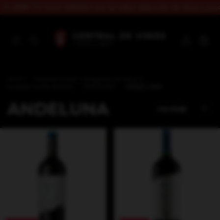
 ARMÁ TU CAJA VARIADA con la mejor selección de vinos y preci
0
Inicio
.
breadcrumbs.categoria-producto
.
breadcrumbs.tienda
.
BODEGAS
.
ANDELUNA
ANDELUNA
FILTRAR